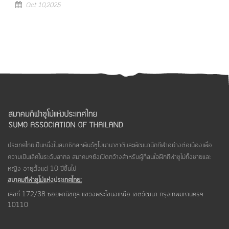
Oct 10,2025
ประเทศไทยเป็นหนึ่งในสมาชิกสหพันธ์ซูโม่นานาชาติและพัฒนานักกีฬาอย่างต่อเนื่องเพื่อ
ความเป็นเลิศในระดับสากล สมาคมฯยังเปิดกว้างสำหรับผู้ที่สนใจฝึกกีฬาซูโม่ทั้งชายและ
หญิง อายุตั้งแต่ 10 ปีขึ้นไป
สมาคมกีฬาซูโม่แห่งประเทศไทย:
เลขที่ 172/38 ซอยพานิชกุล แขวงพระโขนงเหนือ เขตวัฒนา กรุงเทพมหานครฯ
10110